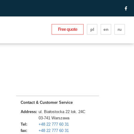
Free quote
pl
en
ru
Contact & Customer Service
Address:
ul. Białostocka 22 lok. 24C
03-741
Warszawa
Tel:
+48 22 777 60 31
fax:
+48 22 777 60 31