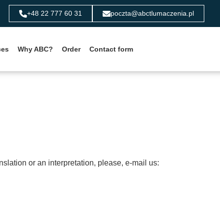
+48 22 777 60 31
poczta@abctlumaczenia.pl
ces
Why ABC?
Order
Contact form
anslation or an interpretation, please, e-mail us: