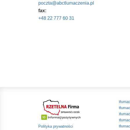
poczta@abctlumaczenia.pl
fax:
+48 22 777 60 31
tłumac
tłumac
tłumac
tłumac
tłumac
Polityka prywatności