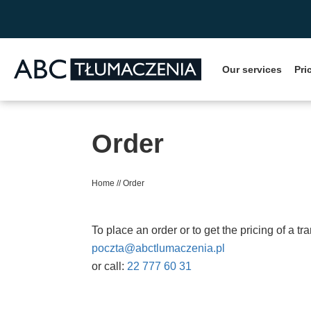
Przejdź do zawartości
Our services
Pri
Order
Home
//
Order
To place an order or to get the pricing of a tr
poczta@abctlumaczenia.pl
or call:
22 777 60 31