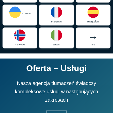
Ukraiński
Francuski
Hiszpański
→
Norweski
Włoski
Inne
Oferta – Usługi
Nasza agencja tłumaczeń świadczy
kompleksowe usługi w następujących
zakresach