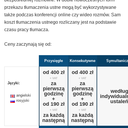
przekazu tłumaczenia ustne mogą być wykorzystywane
także podczas konferencji online czy wideo rozmów. Sam
koszt tłumaczenia ustnego rozliczany jest na podstawie
czasu pracy tłumacza.
Ceny zaczynają się od:
Przysięgłe
Konsekutywne
Symultanic
od 400 zł
od 400 zł
+ VAT
+ VAT
za
za
Języki:
pierwszą
pierwszą
wedłu
godzinę
godzinę
angielski
indywidual
+
+
rosyjski
ustale
od 190 zł
od 190 zł
+ VAT
+ VAT
za każdą
za każdą
następną
następną