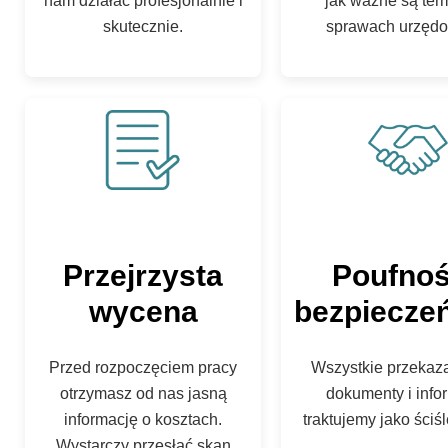
nam działać profesjonalnie i
jak ważne są ter
skutecznie.
sprawach urzęd
Przejrzysta
Poufnoś
wycena
bezpiecze
Przed rozpoczęciem pracy
Wszystkie przekaz
otrzymasz od nas jasną
dokumenty i info
informację o kosztach.
traktujemy jako ściś
Wystarczy przesłać skan