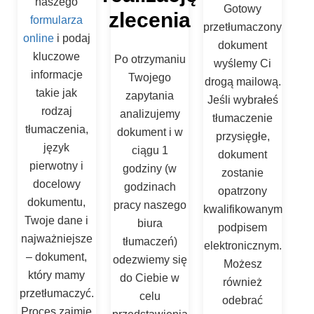
naszego
Gotowy
zlecenia
formularza
przetłumaczony
online
i podaj
dokument
kluczowe
Po otrzymaniu
wyślemy Ci
informacje
Twojego
drogą mailową.
takie jak
zapytania
Jeśli wybrałeś
rodzaj
analizujemy
tłumaczenie
tłumaczenia,
dokument i w
przysięgłe,
język
ciągu 1
dokument
pierwotny i
godziny (w
zostanie
docelowy
godzinach
opatrzony
dokumentu,
pracy naszego
kwalifikowanym
Twoje dane i
biura
podpisem
najważniejsze
tłumaczeń)
elektronicznym.
– dokument,
odezwiemy się
Możesz
który mamy
do Ciebie w
również
przetłumaczyć.
celu
odebrać
Proces zajmie