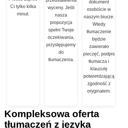
przedstawienia
dokument
Ci tylko kilka
wyceny. Jeśli
osobiście w
minut.
nasza
naszym biurze.
propozycja
Wtedy
spełni Twoje
tłumaczenie
oczekiwania,
będzie
przystępujemy
zawierało
do
pieczęć, podpis
tłumaczenia.
tłumacza i
klauzulę
potwierdzającą
zgodność z
oryginałem.
Kompleksowa oferta
tłumaczeń z języka