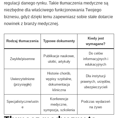
regulacji danego rynku. Takie tłumaczenia medyczne są
niezbędne dla właściwego funkcjonowania Twojego
biznesu, gdyż dzięki temu zapewniasz sobie stałe dotarcie
nowinek z branży medycznej.
Kiedy jest
Rodzaj tłumaczenia
Typowe dokumenty
wymagane?
Do celów
Publikacje naukowe,
Zwykłe/pisemne
informacyjnych i
ulotki, artykuły
edukacyjnych
Historie chorób,
Dla instytucji
Uwierzytelnione
wypisy szpitalne,
prawnych, urzędów,
(przysięgłe)
dokumentacja
ubezpieczycieli
kliniczna
Konferencje
Specjalistyczne/ustn
Podczas wydarzeń
medyczne,
e
na żywo
sympozja, szkolenia