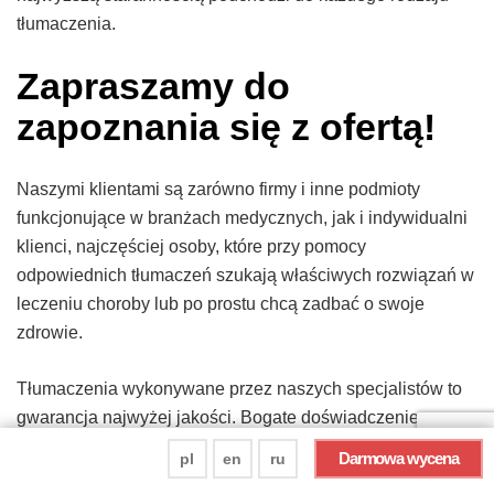
tłumaczenia.
Zapraszamy do
zapoznania się z ofertą!
Naszymi klientami są zarówno firmy i inne podmioty
funkcjonujące w branżach medycznych, jak i indywidualni
klienci, najczęściej osoby, które przy pomocy
odpowiednich tłumaczeń szukają właściwych rozwiązań w
leczeniu choroby lub po prostu chcą zadbać o swoje
zdrowie.
Tłumaczenia wykonywane przez naszych specjalistów to
gwarancja najwyżej jakości. Bogate doświadczenie
naszych tłumaczy, osiągnięte dzięki wieloletniej pracy,
Darmowa wycena
pl
en
ru
daje gwarancję, że solidnie wykonają Twoje zlecenie,