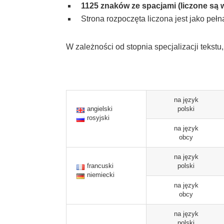
1125 znaków ze spacjami (liczone są 
Strona rozpoczęta liczona jest jako pełn
W zależności od stopnia specjalizacji tekstu
na język
angielski
polski
rosyjski
na język
obcy
na język
francuski
polski
niemiecki
na język
obcy
na język
polski