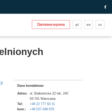
Darmowa wycena
pl
en
ru
telnionych
ji
Dane kontaktowe
Adres:
ul. Białostocka 22 lok. 24C
03-741
Warszawa
Tel:
+48 22 777 60 31
kom.:
+48 537 048 879