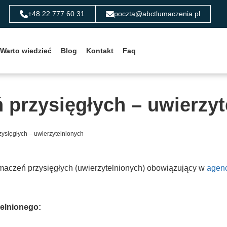
+48 22 777 60 31
poczta@abctlumaczenia.pl
Warto wiedzieć
Blog
Kontakt
Faq
 przysięgłych – uwierzy
ysięgłych – uwierzytelnionych
maczeń przysięgłych (uwierzytelnionych) obowiązujący w
agenc
telnionego: