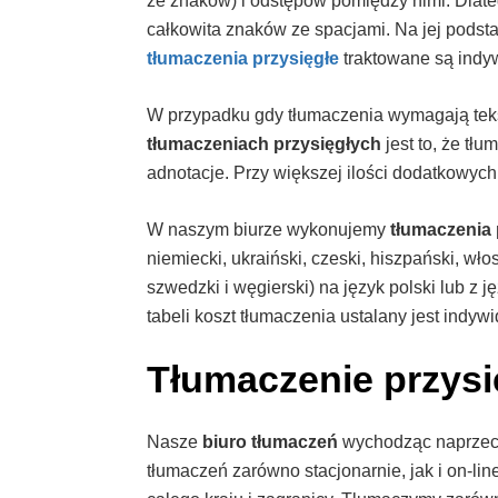
ze znaków) i odstępów pomiędzy nimi. Dlate
całkowita znaków ze spacjami. Na jej podst
tłumaczenia przysięgłe
traktowane są indyw
W przypadku gdy tłumaczenia wymagają tekst
tłumaczeniach przysięgłych
jest to, że t
adnotacje. Przy większej ilości dodatkowych
W naszym biurze wykonujemy
tłumaczenia 
niemiecki, ukraiński, czeski, hiszpański, włos
szwedzki i węgierski) na język polski lub z
tabeli koszt tłumaczenia ustalany jest indywi
Tłumaczenie przysi
Nasze
biuro tłumaczeń
wychodząc naprzeci
tłumaczeń zarówno stacjonarnie, jak i on-lin