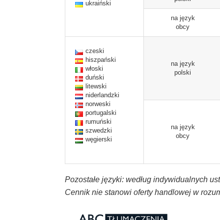
ukraiński
na język
obcy
czeski
hiszpański
na język
włoski
polski
duński
litewski
niderlandzki
norweski
portugalski
rumuński
na język
szwedzki
obcy
węgierski
Pozostałe języki: według indywidualnych ust
Cennik nie stanowi oferty handlowej w rozu