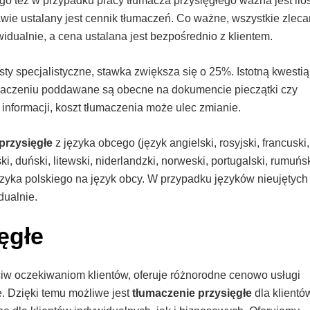
go też w przypadku pracy tłumacza przysięgłego ważna jest ilo
awie ustalany jest cennik tłumaczeń. Co ważne, wszystkie zlec
idualnie, a cena ustalana jest bezpośrednio z klientem.
y specjalistyczne, stawka zwiększa się o 25%. Istotną kwestią
łumaczeniu poddawane są obecne na dokumencie pieczątki czy
 informacji, koszt tłumaczenia może ulec zmianie.
przysięgłe
z języka obcego (język angielski, rosyjski, francuski,
ki, duński, litewski, niderlandzki, norweski, portugalski, rumuńsk
 języka polskiego na język obcy. W przypadku języków nieujętych
dualnie.
ęgłe
w oczekiwaniom klientów, oferuje różnorodne cenowo usługi
e. Dzięki temu możliwe jest
tłumaczenie przysięgłe
dla klientó