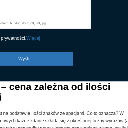
tach: txt, doc, docx, otf, pdf, jpg
 prywatności.
Więcej.
– cena zależna od ilości
i
t na podstawie ilości znaków ze spacjami. Co to oznacza? W
owych każde zdanie składa się z określonej liczby wyrazów (a