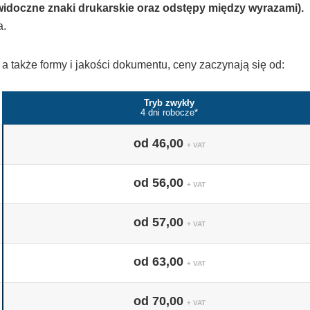
widoczne znaki drukarskie oraz odstępy między wyrazami).
a.
, a także formy i jakości dokumentu, ceny zaczynają się od:
Tryb zwykły
4 dni robocze*
od 46,00
+ VAT
od 56,00
+ VAT
od 57,00
+ VAT
od 63,00
+ VAT
od 70,00
+ VAT