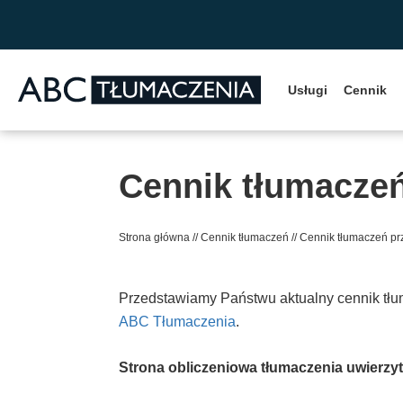
Przejdź do zawartości
Usługi
Cennik
Cennik tłumaczeń
Strona główna
//
Cennik tłumaczeń
//
Cennik tłumaczeń prz
Przedstawiamy Państwu aktualny cennik tłu
ABC Tłumaczenia
.
Strona obliczeniowa tłumaczenia uwierzy