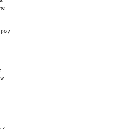
ść
ane
 przy
i,
 w
w z