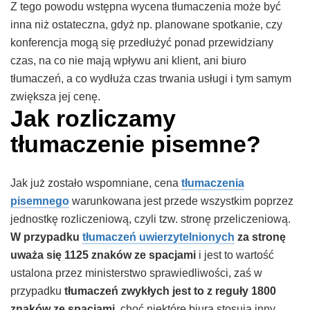
Z tego powodu wstępna wycena tłumaczenia może być
inna niż ostateczna, gdyż np. planowane spotkanie, czy
konferencja mogą się przedłużyć ponad przewidziany
czas, na co nie mają wpływu ani klient, ani biuro
tłumaczeń, a co wydłuża czas trwania usługi i tym samym
zwiększa jej cenę.
Jak rozliczamy
tłumaczenie pisemne?
Jak już zostało wspomniane, cena
tłumaczenia
pisemnego
warunkowana jest przede wszystkim poprzez
jednostkę rozliczeniową, czyli tzw. stronę przeliczeniową.
W przypadku
tłumaczeń uwierzytelnionych
za stronę
uważa się 1125 znaków ze spacjami
i jest to wartość
ustalona przez ministerstwo sprawiedliwości, zaś w
przypadku
tłumaczeń zwykłych jest to z reguły 1800
znaków ze spacjami
, choć niektóre biura stosują inny