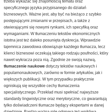
trzeba wykazać się znajomością tematu oraz
specyficznego języka przypisanego do działań
biznesowych. Ważne jest, aby być na bieżąco z szybko
postępującymi zmianami w przepisach, a także z
otwierającymi się nowymi rynkami, ich specyfiką oraz
wymaganiami. W tłumaczeniu tekstów ekonomicznych
istotna jest też daleko posunięta dyskrecja. Wprawdzie
tajemnica zawodowa obowiązuje każdego tłumacza, lecz
klienci biznesowi oczekują takiego rodzaju poufności, który
nawet wykracza poza nią.
Zgodnie ze swoją nazwą,
tłumaczenie naukowe
dotyczy tekstów naukowych i
popularnonaukowych, zarówno w formie artykułów, jak i
większych publikacji. W tym przypadku praktycznie
ogniskują się wszystkie cechy tłumaczenia
specjalistycznego. Przekład musi spełniać najwyższe
standardy lingwistyczne oraz merytoryczne, co gwarantują
tylko doświadczeni tłumacze będący ekspertami w danej
dziedzinie. Bardzo ważną rolę odgrywa też wnikliwa