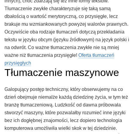
innych), choć zdarzają się też inne formy tekstów.
Tłumaczenie zwykłe charakteryzuje się taką samą
dbałością o wartość merytoryczną, co przysięgłe, lecz
brakuje mu wzmiankowanych powyżej walorów prawnych.
Oczywiście oba rodzaje tłumaczeń dotyczą przekładania
tekstu w języku obcym (języku źródłowym) na język polski i
na odwrót. Co ważne tłumaczenia zwykłe nie są mniej
ważne niż tłumaczenia przysięgłe!
Oferta tłumaczeń
przysięgłych
Tłumaczenie maszynowe
Galopujący postęp techniczny, który obserwujemy na co
dzień obejmuje niemalże każdą dziedzinę życia, w tym też
branżę tłumaczeniową. Ludzkość od dawna próbowała
stworzyć maszyny, które pozwalałby rozumieć inne języki
bez ich dogłębnej znajomości, lecz dopiero technologia
komputerowa umożliwiła wielki skok w tej dziedzinie.