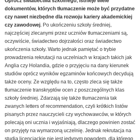
Oprócz świadectwa szkolnego, istnieje wiele
dokumentów, których tłumaczenie może być przydatne
czy nawet niezbędne dla rozwoju kariery akademickiej
czy zawodowej
. Po ukończeniu szkoły średniej,
najczęściej zlecanymi przez uczniów tłumaczeniami są,
oczywiście, świadectwo dojrzałości oraz świadectwo
ukończenia szkoły. Warto jednak pamiętać o trybie
prowadzenia rekrutacji na uczelniach w krajach takich jak
Anglia czy Holandia, gdzie o przyjęciu na dany kierunek
studiów oprócz wyników egzaminów końcowych decydują
także oceny. Ze względu na to, często zleca się także
tłumaczenie transkryptów ocen z poszczególnych klas
szkoły średniej. Zdarzają się także tłumaczenia tak
zwanych letters of recommendation, czyli krótkich listów
pisanych przez nauczycieli czy wychowawców, w których
polecają oni ucznia i wyjaśniają, dlaczego powinien zostać
on przyjęty na wymarzoną uczelnię. Jednak rekrutacja na
studia licencjackie nie jest jedynym powodem, dla którego