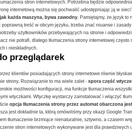
tłumaczenia stron internetowych. Potrzebna będzie odpowiednia
ronę internetową można się pochwalić udostępniając ją w sieci
 jak każda maszyna, bywa zawodny
. Pamiętajmy, że język to 
ć poprawną treść w obcym języku, trzeba znać niuanse i zasady
potrzeby użytkowników przebywających na stronie i odpowiedzie
cz nie potrafi, dlatego tłumaczenia strony internetowej często 
ch i nieskładnych.
do przeglądarek
rzez klientów posiadających strony internetowe równie błyska
ie strony. Rozwiązanie to ma wiele zalet -
spora część wtyczek
zerokie możliwości konfiguracji, ma funkcje tłumaczenia wszystki
nymi wtyczkami. Wtyczkę wystarczy zainstalować i włączyć tłum
iście
opcja tłumaczenia strony przez automat obarczona jes
sza jest dokładnie ta, którą omówiliśmy przy okazji Google Tran
m tłumaczenie brzmiące nienaturalnie, sztywno, a czasem wr
aczenie stron internetowych wykonywane jest dla prawdziwych 