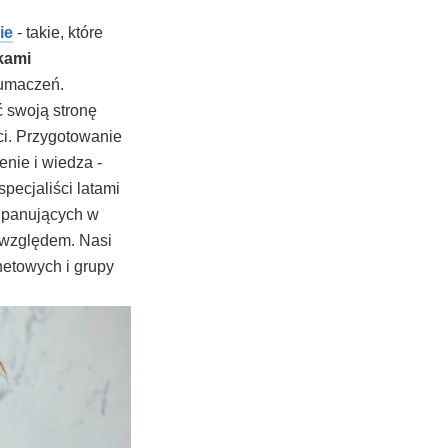
ie
- takie, które
kami
łumaczeń.
ć swoją stronę
ci. Przygotowanie
nie i wiedza -
specjaliści latami
i panujących w
m względem. Nasi
netowych i grupy