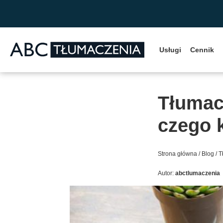
Przejdź do zawartości
Usługi
Cennik
Tłumac
czego 
Strona główna
/
Blog
/
Tł
Autor:
abctlumaczenia