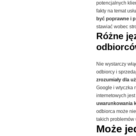
potencjalnych kli
fakty na temat usł
być poprawne i 
stawiać wobec stro
Różne jęz
odbiorcó
Nie wystarczy włąc
odbiorcy i sprzeda
zrozumiały dla u
Google i wtyczka 
internetowych jes
uwarunkowania k
odbiorca może nie 
takich problemów 
Może je