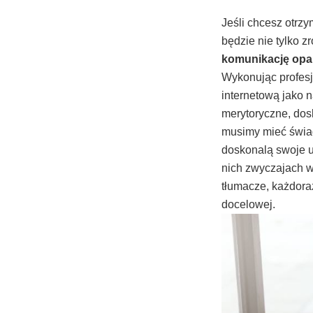
Jeśli chcesz otrz
będzie nie tylko z
komunikację opar
Wykonując profesj
internetową jako 
merytoryczne, dos
musimy mieć świ
doskonalą swoje u
nich zwyczajach w
tłumacze, każdoraz
docelowej.