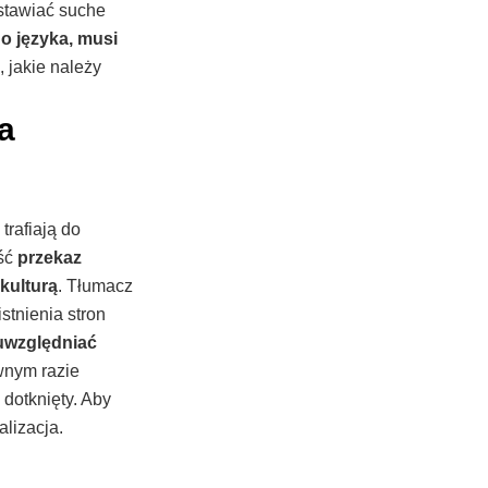
dstawiać suche
o języka, musi
, jakie należy
a
trafiają do
eść
przekaz
kulturą
. Tłumacz
stnienia stron
uwzględniać
wnym razie
 dotknięty. Aby
lizacja.