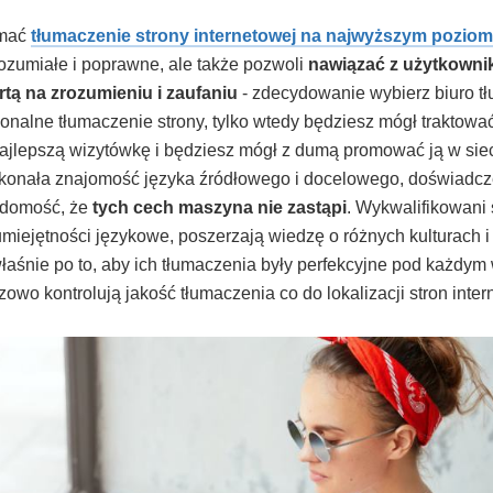
ymać
tłumaczenie strony internetowej na najwyższym poziom
rozumiałe i poprawne, ale także pozwoli
nawiązać z użytkowni
tą na zrozumieniu i zaufaniu
- zdecydowanie wybierz biuro t
onalne tłumaczenie strony, tylko wtedy będziesz mógł traktowa
najlepszą wizytówkę i będziesz mógł z dumą promować ją w sie
konała znajomość języka źródłowego i docelowego, doświadcze
adomość, że
tych cech maszyna nie zastąpi
. Wykwalifikowani 
miejętności językowe, poszerzają wiedzę o różnych kulturach 
łaśnie po to, aby ich tłumaczenia były perfekcyjne pod każdy
owo kontrolują jakość tłumaczenia co do lokalizacji stron inter