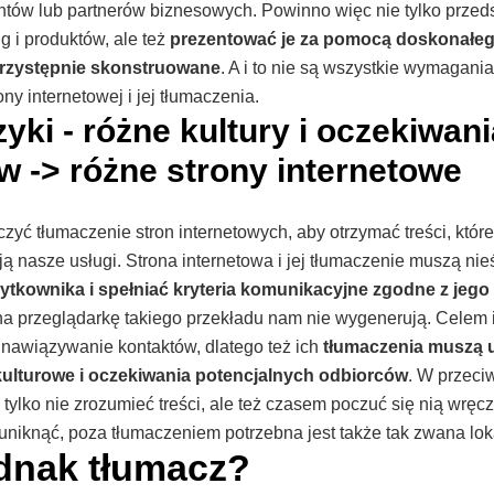
entów lub partnerów biznesowych. Powinno więc nie tylko prze
ug i produktów, ale też
prezentować je za pomocą doskonałeg
przystępnie skonstruowane
. A i to nie są wszystkie wymagania
ny internetowej i jej tłumaczenia.
yki - różne kultury i oczekiwani
w -> różne strony internetowe
zyć tłumaczenie stron internetowych, aby otrzymać treści, które 
ją nasze usługi. Strona internetowa i jej tłumaczenie muszą ni
żytkownika i spełniać kryteria komunikacyjne zgodne z jego 
na przeglądarkę takiego przekładu nam nie wygenerują. Celem i
t nawiązywanie kontaktów, dlatego też ich
tłumaczenia muszą 
ulturowe i oczekiwania potencjalnych odbiorców
. W przeci
tylko nie zrozumieć treści, ale też czasem poczuć się nią wręcz
uniknąć, poza tłumaczeniem potrzebna jest także tak zwana loka
dnak tłumacz?