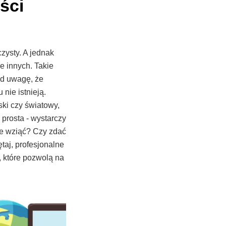
ści
zysty. A jednak
le innych. Takie
od uwagę, że
 nie istnieją.
ki czy światowy,
 prosta - wystarczy
ie wziąć? Czy zdać
taj, profesjonalne
, które pozwolą na