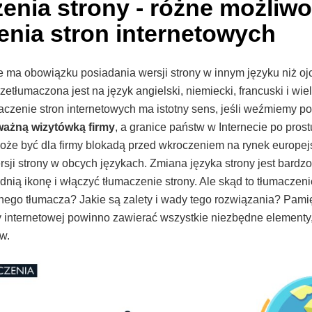
enia strony - różne możliwo
enia stron internetowych
e ma obowiązku posiadania wersji strony w innym języku niż ojc
zetłumaczona jest na język angielski, niemiecki, francuski i wie
maczenie stron internetowych ma istotny sens, jeśli weźmiemy p
ważną wizytówką firmy
, a granice państw w Internecie po prostu
oże być dla firmy blokadą przed wkroczeniem na rynek europejs
rsji strony w obcych językach. Zmiana języka strony jest bardzo
dnią ikonę i włączyć tłumaczenie strony. Ale skąd to tłumaczen
nego tłumacza? Jakie są zalety i wady tego rozwiązania? Pamię
y internetowej powinno zawierać wszystkie niezbędne elementy
ów.