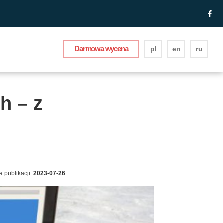
Darmowa wycena
pl
en
ru
h – z
a publikacji:
2023-07-26