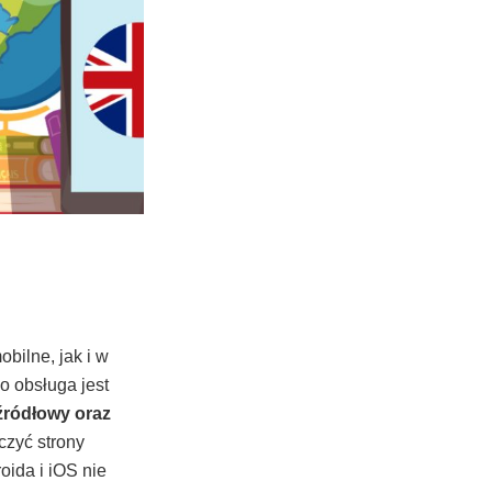
bilne, jak i w
o obsługa jest
 źródłowy oraz
czyć strony
oida i iOS nie