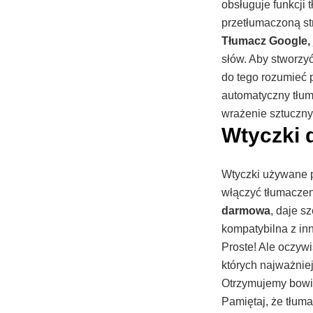
obsługuje funkcji 
przetłumaczoną st
Tłumacz Google,
słów. Aby stworzy
do tego rozumieć 
automatyczny tłuma
wrażenie sztuczny
Wtyczki 
Wtyczki używane p
włączyć tłumaczen
darmowa
, daje s
kompatybilna z in
Proste! Ale oczyw
których najważniej
Otrzymujemy bowie
Pamiętaj, że tłum