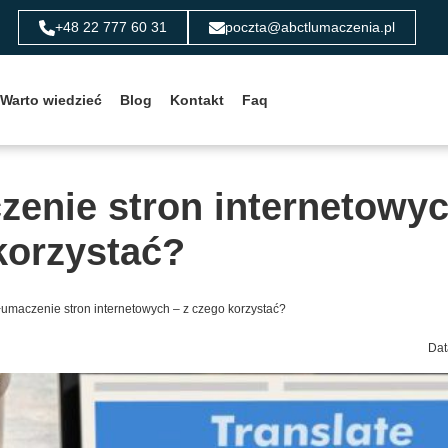
+48 22 777 60 31
poczta@abctlumaczenia.pl
Warto wiedzieć
Blog
Kontakt
Faq
zenie stron internetowyc
korzystać?
umaczenie stron internetowych – z czego korzystać?
Dat