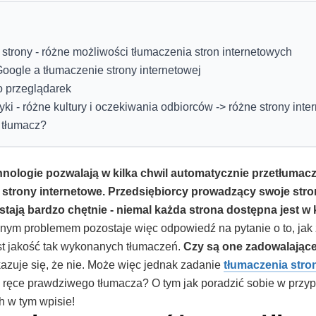
strony - różne możliwości tłumaczenia stron internetowych
oogle a tłumaczenie strony internetowej
o przeglądarek
ki - różne kultury i oczekiwania odbiorców -> różne strony int
 tłumacz?
ologie pozwalają w kilka chwil automatycznie przetłumacz
łe strony internetowe. Przedsiębiorcy prowadzący swoje st
tają bardzo chętnie - niemal każda strona dostępna jest w 
ym problemem pozostaje więc odpowiedź na pytanie o to, jak 
est jakość tak wykonanych tłumaczeń.
Czy są one zadowalające
kazuje się, że nie. Może więc jednak zadanie
tłumaczenia stro
w ręce prawdziwego tłumacza? O tym jak poradzić sobie w przy
h w tym wpisie!