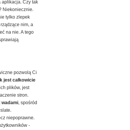
 aplikacja. Czy tak
? Niekoniecznie.
nie tylko zlepek
 rządzące nim, a
ć na nie. A tego
sprawiają
wiczne pozwolą Ci
 jest całkowicie
ch plików, jest
aczenie stron.
t wadami
, spośród
slate.
ęcz niepoprawne.
użytkowników -