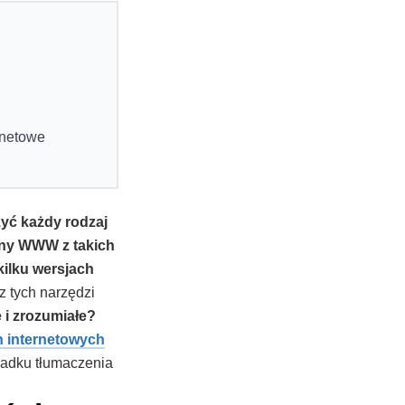
ernetowe
yć każdy rodzaj
rony WWW z takich
kilku wersjach
z tych narzędzi
 i zrozumiałe?
n internetowych
padku tłumaczenia