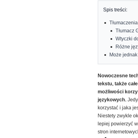
Spis treści:
Tłumaczenia 
Tłumacz G
Wtyczki d
Różne języ
Może jednak
Nowoczesne techn
tekstu, także ca
możliwości korzys
językowych.
Jedyn
korzystać i jaka j
Niestety zwykle o
lepiej powierzyć 
stron internetowyc