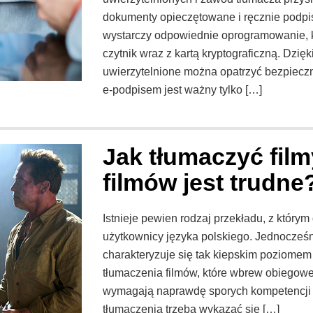
dokumenty opieczętowane i ręcznie podpis
wystarczy odpowiednie oprogramowanie, kw
czytnik wraz z kartą kryptograficzną. Dzię
uwierzytelnione można opatrzyć bezpiec
e-podpisem jest ważny tylko […]
Jak tłumaczyć film
filmów jest trudne
Istnieje pewien rodzaj przekładu, z który
użytkownicy języka polskiego. Jednocześn
charakteryzuje się tak kiepskim poziomem 
tłumaczenia filmów, które wbrew obiegowe
wymagają naprawdę sporych kompetencji 
tłumaczenia trzeba wykazać się […]