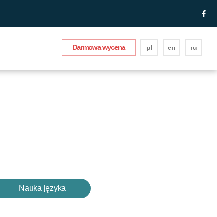
Darmowa wycena
pl
en
ru
Nauka języka