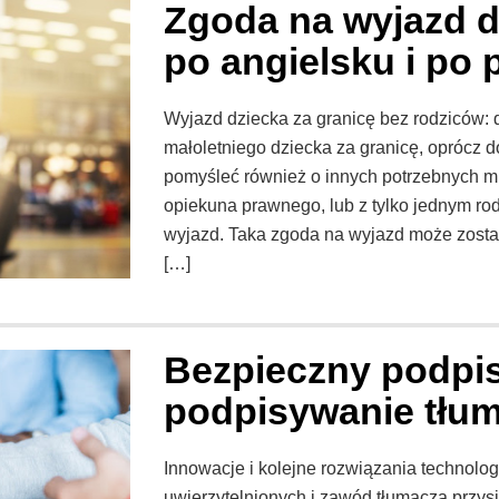
Zgoda na wyjazd d
po angielsku i po 
Wyjazd dziecka za granicę bez rodziców: d
małoletniego dziecka za granicę, oprócz 
pomyśleć również o innych potrzebnych m
opiekuna prawnego, lub z tylko jednym r
wyjazd. Taka zgoda na wyjazd może zosta
[…]
Bezpieczny podpis
podpisywanie tłum
Innowacje i kolejne rozwiązania technolo
uwierzytelnionych i zawód tłumacza przys