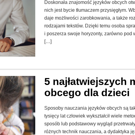
Doskonała znajomość języków obcych otw
nich jest bycie tłumaczem przysięgłym. Wb
daje możliwości zarobkowania, a także r
rodzajami tekstów. Dzięki temu osoba sp
i poszerza swoje horyzonty, zarówno pod
[…]
5 najłatwiejszych 
obcego dla dzieci
Sposoby nauczania języków obcych są tak s
tysięcy lat człowiek wykształcił wiele met
sposób lub podstawowy wygląd przetrwały 
różnych technik nauczania, a dydaktyka j