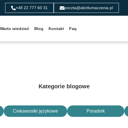
+48 22 777 60 31
poczta@abctlumaczenia.pl
Warto wiedzieć
Blog
Kontakt
Faq
Kategorie blogowe
Ciekawostki językowe
Poradnik