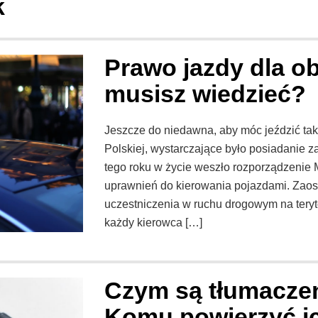
k
Prawo jazdy dla o
musisz wiedzieć?
Jeszcze do niedawna, aby móc jeździć tak
Polskiej, wystarczające było posiadanie 
tego roku w życie weszło rozporządzenie M
uprawnień do kierowania pojazdami. Zaos
uczestniczenia w ruchu drogowym na tery
każdy kierowca […]
Czym są tłumaczen
Komu powierzyć ic