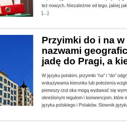
też nowych. Niezależnie od tego, jakiej j
[…]
Przyimki do i na w
nazwami geograficz
jadę do Pragi, a k
W języku polskim, przyimki “na” i “do” od
wskazywania kierunku lub położenia wzg
pierwszy rzut oka mogą wydawać się wymi
określonym regułom i konwencjom, które 
języka polskiego i Polaków. Słownik języ