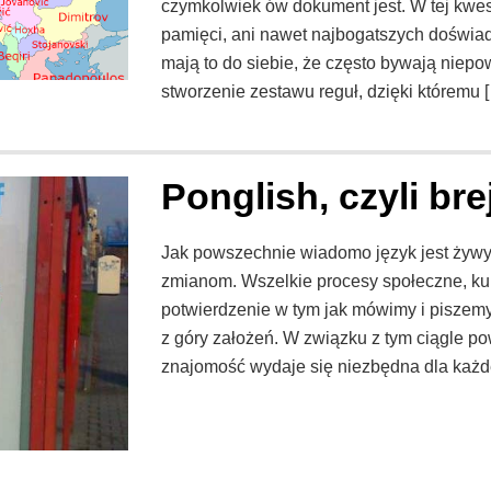
czymkolwiek ów dokument jest. W tej kwes
pamięci, ani nawet najbogatszych doświ
mają to do siebie, że często bywają niepo
stworzenie zestawu reguł, dzięki któremu 
Ponglish, czyli br
Jak powszechnie wiadomo język jest żywy
zmianom. Wszelkie procesy społeczne, kul
potwierdzenie w tym jak mówimy i piszemy 
z góry założeń. W związku z tym ciągle p
znajomość wydaje się niezbędna dla każd