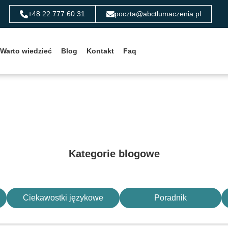
+48 22 777 60 31
poczta@abctlumaczenia.pl
Warto wiedzieć
Blog
Kontakt
Faq
Kategorie blogowe
Ciekawostki językowe
Poradnik